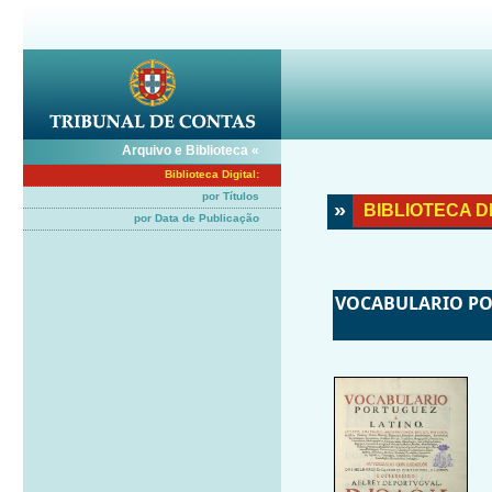
Arquivo e Biblioteca «
Biblioteca Digital:
por Títulos
»
BIBLIOTECA DIG
por Data de Publicação
VOCABULARIO POR