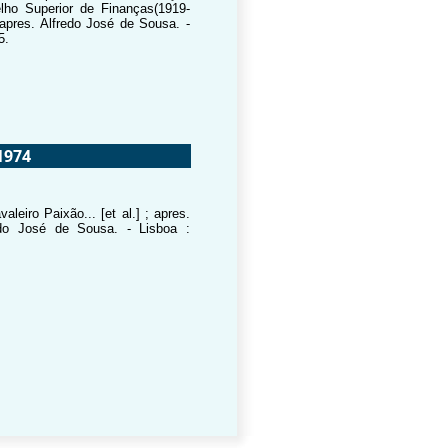
lho Superior de Finanças(1919-
; apres. Alfredo José de Sousa. -
5.
1974
leiro Paixão... [et al.] ; apres.
redo José de Sousa. - Lisboa :