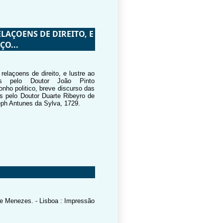
LAÇOENS DE DIREITO, E
O...
relaçoens de direito, e lustre ao
s pelo Doutor João Pinto
nho politico, breve discurso das
as pelo Doutor Duarte Ribeyro de
eph Antunes da Sylva, 1729.
 de Menezes. - Lisboa : Impressão