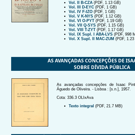
Vol. II B-CZA
(PDF, 1.13 GB)
Vol. III D-EYC
(PDF, 1 GB)
Vol. IV F-IZO
(PDF, 1 GB)
Vol. V K-NYS
(PDF, 1.12 GB)
Vol. VI O-PYT
(PDF, 1.19 GB)
Vol. VII Q-SYS
(PDF, 1.15 GB)
Vol. VIII T-ZYT
(PDF, 1.17 GB)
Vol. IX Supl. I ABA-LVS
(PDF, 998 
Vol. X Supl. II MAC-ZUM
(PDF, 1.23
AS AVANÇADAS CONCEPÇÕES DE ISA
SOBRE DÍVIDA PÚBLICA
As avançadas concepções de Isaac Pinto
Águedo de Oliveira. - Lisboa : [s.n.], 1957.
Cota: 336.3 OLIxAva
Texto integral
(PDF, 21.7 MB)