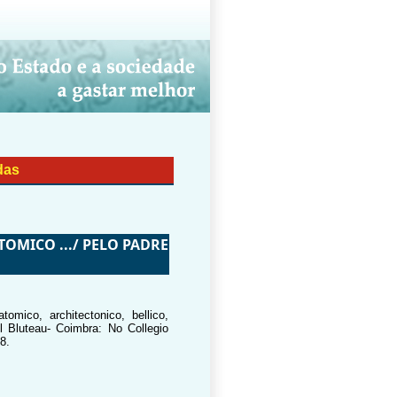
das
OMICO .../ PELO PADRE
tomico, architectonico, bellico,
el Bluteau- Coimbra: No Collegio
8.