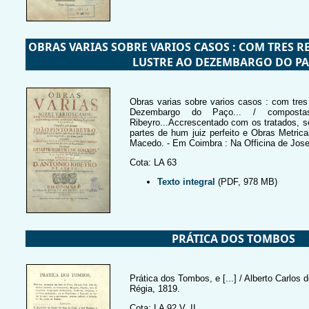
OBRAS VARIAS SOBRE VARIOS CASOS : COM TRES RE
LUSTRE AO DEZEMBARGO DO PAÇ
Obras varias sobre varios casos : com tres 
Dezembargo do Paço... / composta
Ribeyro...Accrescentado com os tratados, so
partes de hum juiz perfeito e Obras Metric
Macedo. - Em Coimbra : Na Officina de Jos
Cota: LA 63
Texto integral
(PDF, 978 MB)
PRÁTICA DOS TOMBOS
Prática dos Tombos, e [...] / Alberto Carlos
Régia, 1819.
Cota: LA 92 V. II