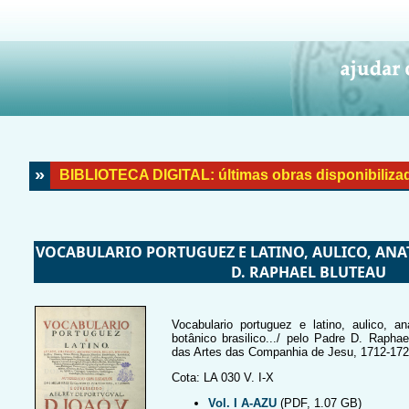
»
BIBLIOTECA DIGITAL: últimas obras disponibiliza
VOCABULARIO PORTUGUEZ E LATINO, AULICO, ANAT
D. RAPHAEL BLUTEAU
Vocabulario portuguez e latino, aulico, ana
botânico brasilico.../ pelo Padre D. Rapha
das Artes das Companhia de Jesu, 1712-172
Cota: LA 030 V. I-X
Vol. I A-AZU
(PDF, 1.07 GB)